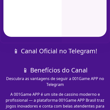
📱 Canal Oficial no Telegram!
📱 Benefícios do Canal
Descubra as vantagens de seguir a 001Game APP no
Telegram
A 001Game APP é um site de cassino moderno e
profissional — a plataforma 001Game APP Brasil traz
jogos inovadores e conta com belas atendentes para