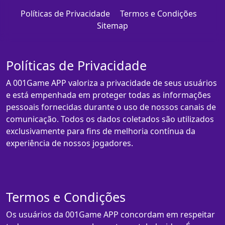
Políticas de Privacidade
Termos e Condições
Sitemap
Políticas de Privacidade
A 001Game APP valoriza a privacidade de seus usuários
e está empenhada em proteger todas as informações
pessoais fornecidas durante o uso de nossos canais de
comunicação. Todos os dados coletados são utilizados
exclusivamente para fins de melhoria contínua da
experiência de nossos jogadores.
Termos e Condições
Os usuários da 001Game APP concordam em respeitar