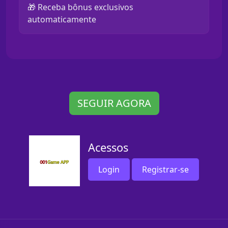
🎁 Receba bônus exclusivos
automaticamente
SEGUIR AGORA
Acessos
Login
Registrar-se