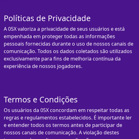
Políticas de Privacidade
A 05X valoriza a privacidade de seus usuários e está
empenhada em proteger todas as informações
pessoais fornecidas durante o uso de nossos canais de
comunicação. Todos os dados coletados são utilizados
exclusivamente para fins de melhoria contínua da
experiência de nossos jogadores.
Termos e Condições
Os usuários da 05X concordam em respeitar todas as
regras e regulamentos estabelecidos. É importante ler
e entender todos os termos antes de participar de
nossos canais de comunicação. A violação destes