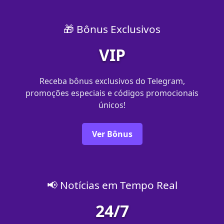
🎁 Bônus Exclusivos
VIP
Receba bônus exclusivos do Telegram,
promoções especiais e códigos promocionais
únicos!
Ver Bônus
📢 Notícias em Tempo Real
24/7