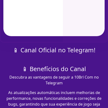
📱 Canal Oficial no Telegram!
📱 Benefícios do Canal
Descubra as vantagens de seguir a 10Brl Com no
Telegram
As atualizações automáticas incluem melhorias de
performance, novas funcionalidades e correções de
bugs, garantindo que sua experiência de jogo seja