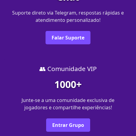
Suporte direto via Telegram, respostas rápidas e
atendimento personalizado!
Falar Suporte
👥 Comunidade VIP
1000+
Junte-se a uma comunidade exclusiva de
jogadores e compartilhe experiências!
Entrar Grupo