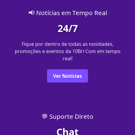
📢 Notícias em Tempo Real
24/7
Fique por dentro de todas as novidades,
promoções e eventos da 10Brl Com em tempo
real!
Ver Notícias
💬 Suporte Direto
Chat