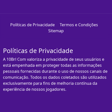
Políticas de Privacidade
Termos e Condições
Sitemap
Políticas de Privacidade
A 10Brl Com valoriza a privacidade de seus usuários e
está empenhada em proteger todas as informações
pessoais fornecidas durante o uso de nossos canais de
comunicação. Todos os dados coletados são utilizados
exclusivamente para fins de melhoria contínua da
experiência de nossos jogadores.