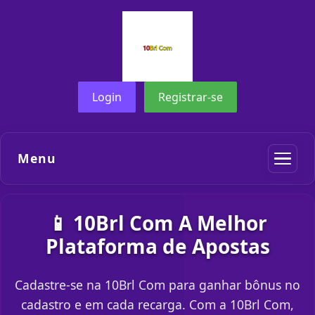
Login
Registrar-se
Menu
📱 10Brl Com A Melhor
Plataforma de Apostas
Cadastre-se na 10Brl Com para ganhar bônus no
cadastro e em cada recarga. Com a 10Brl Com,