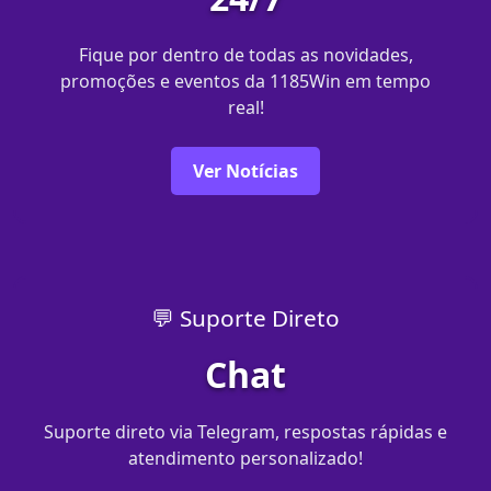
Fique por dentro de todas as novidades,
promoções e eventos da 1185Win em tempo
real!
Ver Notícias
💬 Suporte Direto
Chat
Suporte direto via Telegram, respostas rápidas e
atendimento personalizado!