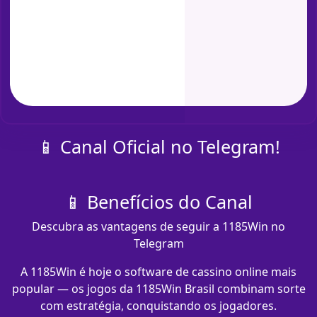
📱 Canal Oficial no Telegram!
📱 Benefícios do Canal
Descubra as vantagens de seguir a 1185Win no
Telegram
A 1185Win é hoje o software de cassino online mais
popular — os jogos da 1185Win Brasil combinam sorte
com estratégia, conquistando os jogadores.