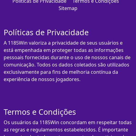
Políticas de Privacidade
Termos e Condições
Sitemap
Políticas de Privacidade
A 1185Win valoriza a privacidade de seus usuários e
está empenhada em proteger todas as informações
pessoais fornecidas durante o uso de nossos canais de
comunicação. Todos os dados coletados são utilizados
exclusivamente para fins de melhoria contínua da
experiência de nossos jogadores.
Termos e Condições
Os usuários da 1185Win concordam em respeitar todas
as regras e regulamentos estabelecidos. É importante