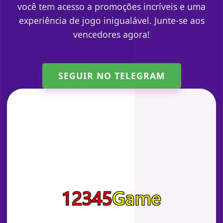
você tem acesso a promoções incríveis e uma
experiência de jogo inigualável. Junte-se aos
vencedores agora!
SEGUIR NO TELEGRAM