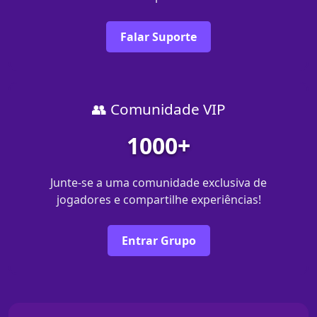
Falar Suporte
👥 Comunidade VIP
1000+
Junte-se a uma comunidade exclusiva de
jogadores e compartilhe experiências!
Entrar Grupo