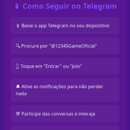
📱 Como Seguir no Telegram
📱 Baixe o app Telegram no seu dispositivo
🔍 Procure por "@12345GameOficial"
👆 Toque em "Entrar" ou "Join"
🔔 Ative as notificações para não perder
nada
💬 Participe das conversas e interaja