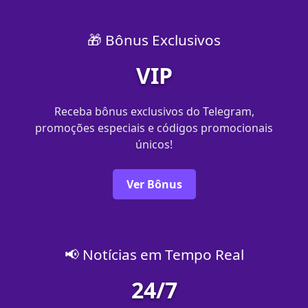
🎁 Bônus Exclusivos
VIP
Receba bônus exclusivos do Telegram,
promoções especiais e códigos promocionais
únicos!
Ver Bônus
📢 Notícias em Tempo Real
24/7