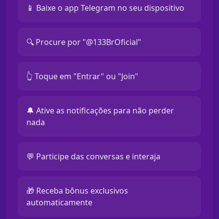
📱 Baixe o app Telegram no seu dispositivo
🔍 Procure por "@133BrOficial"
👆 Toque em "Entrar" ou "Join"
🔔 Ative as notificações para não perder
nada
💬 Participe das conversas e interaja
🎁 Receba bônus exclusivos
automaticamente