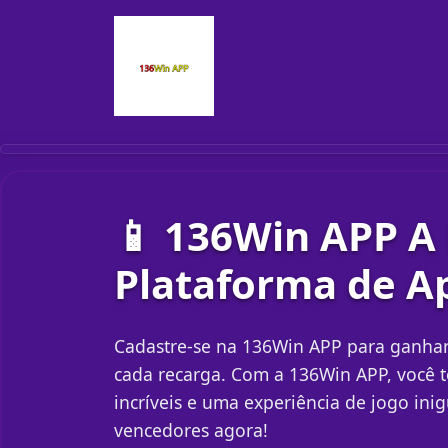
📱 136Win APP A
Plataforma de A
Cadastre-se na 136Win APP para ganha
cada recarga. Com a 136Win APP, você 
incríveis e uma experiência de jogo inig
vencedores agora!