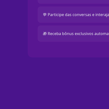
💬 Participe das conversas e interaj
🎁 Receba bônus exclusivos autom