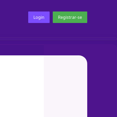
Login
Registrar-se