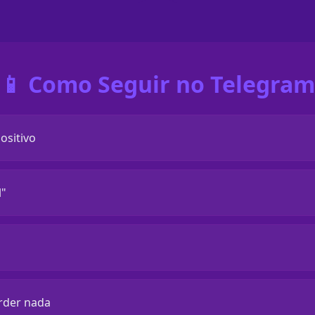
📱 Como Seguir no Telegram
ositivo
l"
erder nada