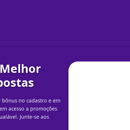
 Melhor
postas
r bônus no cadastro e em
tem acesso a promoções
ualável. Junte-se aos