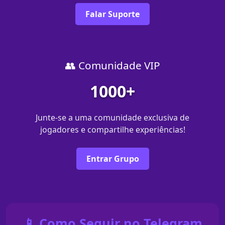
Falar Suporte
👥 Comunidade VIP
1000+
Junte-se a uma comunidade exclusiva de
jogadores e compartilhe experiências!
Entrar Grupo
📱 Como Seguir no Telegram