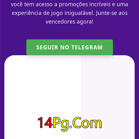
você tem acesso a promoções incríveis e uma
experiência de jogo inigualável. Junte-se aos
vencedores agora!
SEGUIR NO TELEGRAM