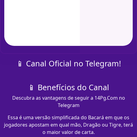
📱 Canal Oficial no Telegram!
📱 Benefícios do Canal
Descubra as vantagens de seguir a 14Pg.Com no
Telegram
Essa é uma versão simplificada do Bacará em que os
jogadores apostam em qual mão, Dragão ou Tigre, terá
o maior valor de carta.