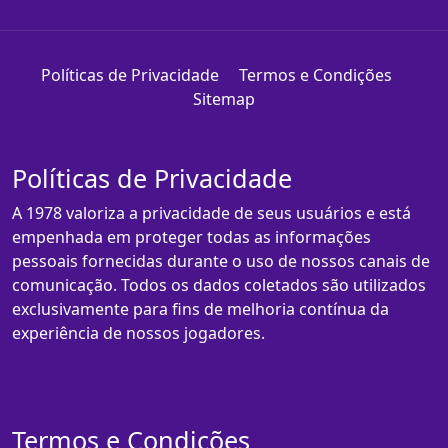
Políticas de Privacidade
Termos e Condições
Sitemap
Políticas de Privacidade
A 1978 valoriza a privacidade de seus usuários e está
empenhada em proteger todas as informações
pessoais fornecidas durante o uso de nossos canais de
comunicação. Todos os dados coletados são utilizados
exclusivamente para fins de melhoria contínua da
experiência de nossos jogadores.
Termos e Condições