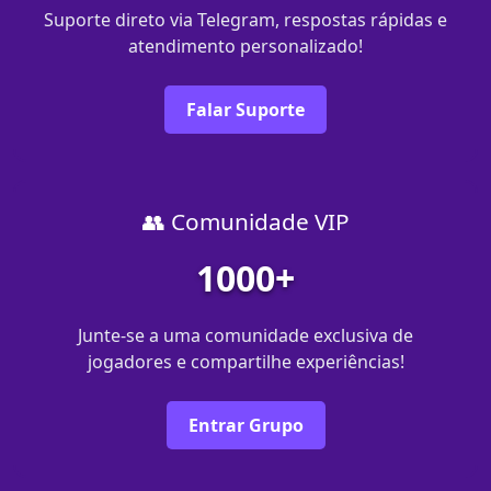
Suporte direto via Telegram, respostas rápidas e
atendimento personalizado!
Falar Suporte
👥 Comunidade VIP
1000+
Junte-se a uma comunidade exclusiva de
jogadores e compartilhe experiências!
Entrar Grupo