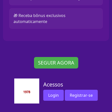
🎁 Receba bônus exclusivos
automaticamente
SEGUIR AGORA
Acessos
Login
Registrar-se