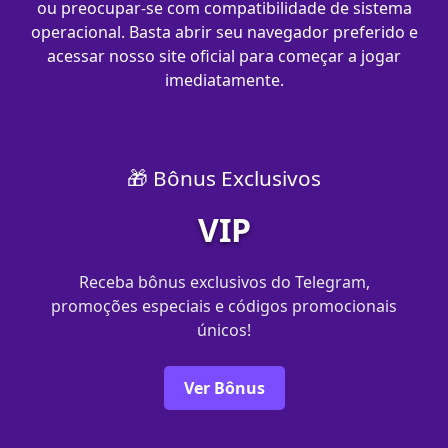
ou preocupar-se com compatibilidade de sistema
operacional. Basta abrir seu navegador preferido e
acessar nosso site oficial para começar a jogar
imediatamente.
🎁 Bônus Exclusivos
VIP
Receba bônus exclusivos do Telegram,
promoções especiais e códigos promocionais
únicos!
Ver Bônus