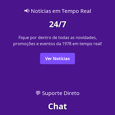
📢 Notícias em Tempo Real
24/7
Fique por dentro de todas as novidades,
promoções e eventos da 1978 em tempo real!
Ver Notícias
💬 Suporte Direto
Chat