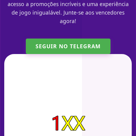
acesso a promoções incríveis e uma experiência
de jogo inigualável. Junte-se aos vencedores
agora!
SEGUIR NO TELEGRAM