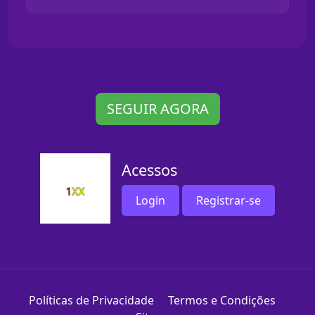
SEGUIR AGORA
Acessos
Login
Registrar-se
Políticas de Privacidade
Termos e Condições