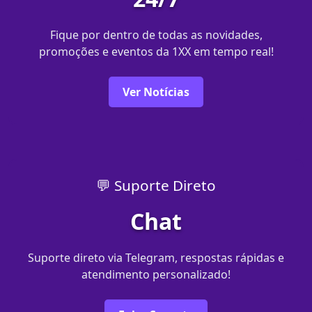
Fique por dentro de todas as novidades,
promoções e eventos da 1XX em tempo real!
Ver Notícias
💬 Suporte Direto
Chat
Suporte direto via Telegram, respostas rápidas e
atendimento personalizado!