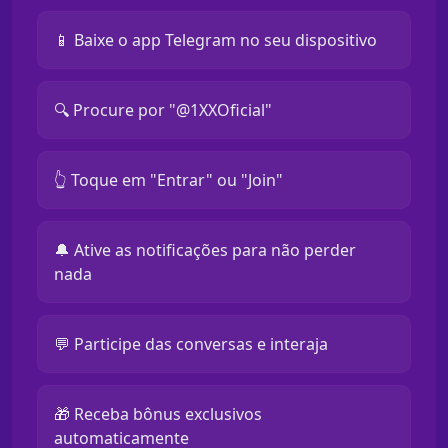
📱 Baixe o app Telegram no seu dispositivo
🔍 Procure por "@1XXOficial"
👆 Toque em "Entrar" ou "Join"
🔔 Ative as notificações para não perder
nada
💬 Participe das conversas e interaja
🎁 Receba bônus exclusivos
automaticamente