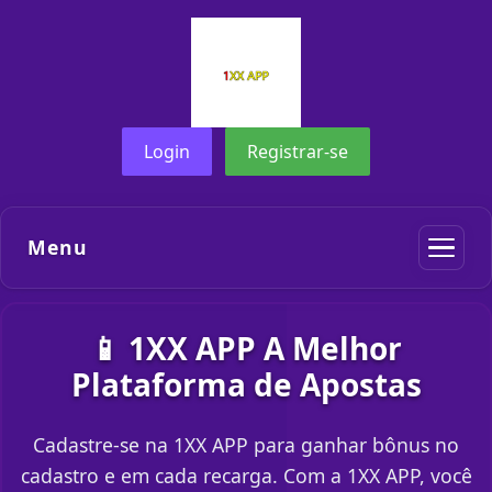
Login
Registrar-se
Menu
📱 1XX APP A Melhor
Plataforma de Apostas
Cadastre-se na 1XX APP para ganhar bônus no
cadastro e em cada recarga. Com a 1XX APP, você