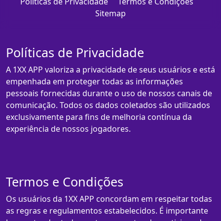
Políticas de Privacidade
Termos e Condições
Sitemap
Políticas de Privacidade
A 1XX APP valoriza a privacidade de seus usuários e está
empenhada em proteger todas as informações
pessoais fornecidas durante o uso de nossos canais de
comunicação. Todos os dados coletados são utilizados
exclusivamente para fins de melhoria contínua da
experiência de nossos jogadores.
Termos e Condições
Os usuários da 1XX APP concordam em respeitar todas
as regras e regulamentos estabelecidos. É importante