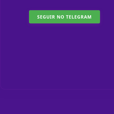
SEGUIR NO TELEGRAM