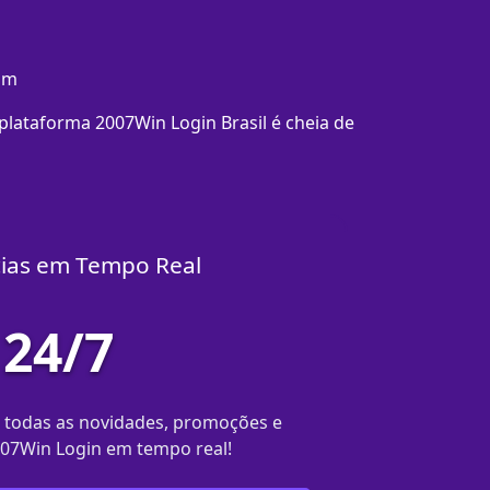
am
plataforma 2007Win Login Brasil é cheia de
cias em Tempo Real
24/7
e todas as novidades, promoções e
007Win Login em tempo real!