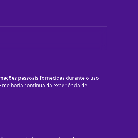
rmações pessoais fornecidas durante o uso
e melhoria contínua da experiência de