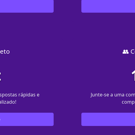
reto
👥 
t
espostas rápidas e
Junte-se a uma com
lizado!
compa
e