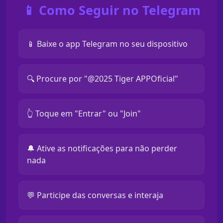
📱 Como Seguir no Telegram
📱 Baixe o app Telegram no seu dispositivo
🔍 Procure por "@2025 Tiger APPOficial"
👆 Toque em "Entrar" ou "Join"
🔔 Ative as notificações para não perder
nada
💬 Participe das conversas e interaja