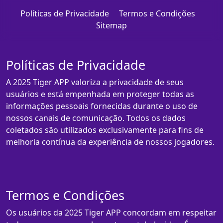
Políticas de Privacidade
Termos e Condições
Sitemap
Políticas de Privacidade
A 2025 Tiger APP valoriza a privacidade de seus
usuários e está empenhada em proteger todas as
informações pessoais fornecidas durante o uso de
nossos canais de comunicação. Todos os dados
coletados são utilizados exclusivamente para fins de
melhoria contínua da experiência de nossos jogadores.
Termos e Condições
Os usuários da 2025 Tiger APP concordam em respeitar