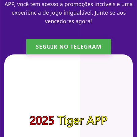
APP, você tem acesso a promoções incríveis e uma
experiência de jogo inigualável. Junte-se aos
vencedores agora!
SEGUIR NO TELEGRAM