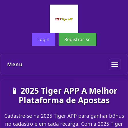
Login
Registrar-se
Menu
📱 2025 Tiger APP A Melhor
Plataforma de Apostas
Cadastre-se na 2025 Tiger APP para ganhar bônus
no cadastro e em cada recarga. Com a 2025 Tiger