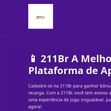
📱 211Br A Melh
Plataforma de A
Cadastre-se na 211Br para ganhar bônu
recarga. Com a 211Br, você tem acesso a
uma experiência de jogo inigualável. J
agora!