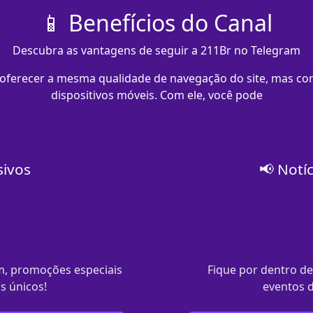
📱 Benefícios do Canal
Descubra as vantagens de seguir a 211Br no Telegram
a oferecer a mesma qualidade de navegação do site, mas com
dispositivos móveis. Com ele, você pode
sivos
📢 Notí
m, promoções especiais
Fique por dentro d
s únicos!
eventos 