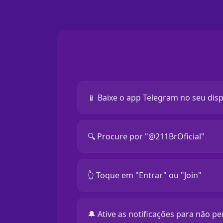
📱 Baixe o app Telegram no seu disp
🔍 Procure por "@211BrOficial"
👆 Toque em "Entrar" ou "Join"
🔔 Ative as notificações para não p