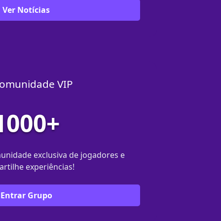
Ver Notícias
Comunidade VIP
1000+
unidade exclusiva de jogadores e
rtilhe experiências!
Entrar Grupo