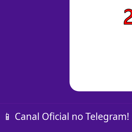
📱 Canal Oficial no Telegram!