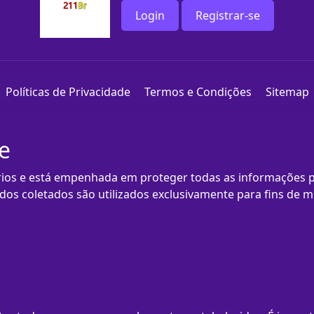
Login
Registrar-se
Políticas de Privacidade
Termos e Condições
Sitemap
de
ários e está empenhada em proteger todas as informações 
os coletados são utilizados exclusivamente para fins de m