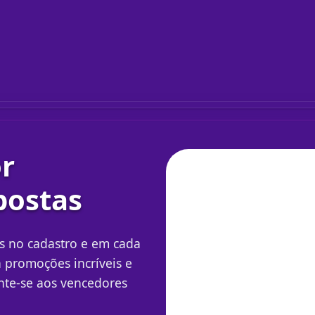
or
postas
s no cadastro e em cada
 promoções incríveis e
unte-se aos vencedores