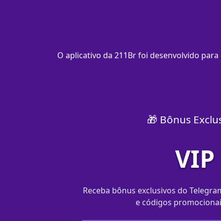
O aplicativo da 211Br foi desenvolvido par
🎁 Bônus Exclu
VIP
Receba bônus exclusivos do Telegra
e códigos promocionai