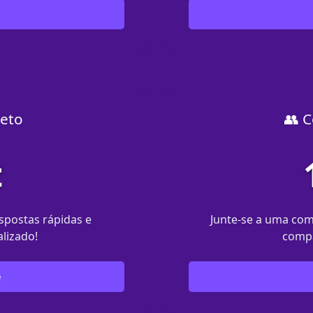
reto
👥 
t
espostas rápidas e
Junte-se a uma com
lizado!
compa
e