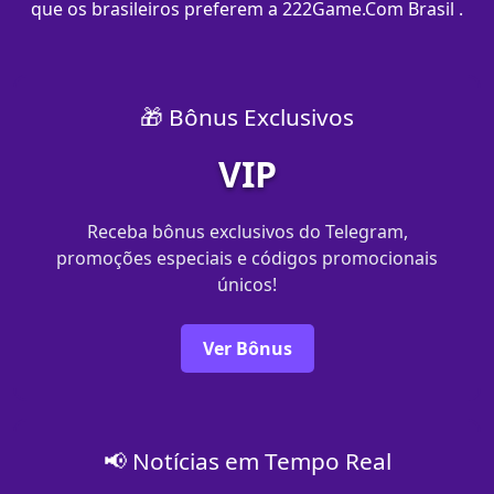
que os brasileiros preferem a 222Game.Com Brasil .
🎁 Bônus Exclusivos
VIP
Receba bônus exclusivos do Telegram,
promoções especiais e códigos promocionais
únicos!
Ver Bônus
📢 Notícias em Tempo Real