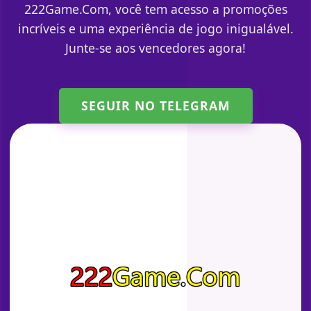
222Game.Com, você tem acesso a promoções
incríveis e uma experiência de jogo inigualável.
Junte-se aos vencedores agora!
SEGUIR NO TELEGRAM