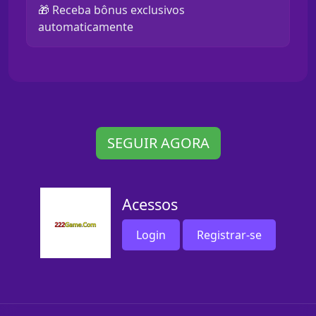
🎁 Receba bônus exclusivos
automaticamente
SEGUIR AGORA
Acessos
Login
Registrar-se