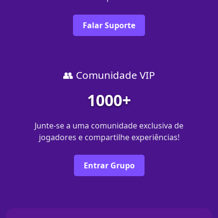
Falar Suporte
👥 Comunidade VIP
1000+
Junte-se a uma comunidade exclusiva de
jogadores e compartilhe experiências!
Entrar Grupo