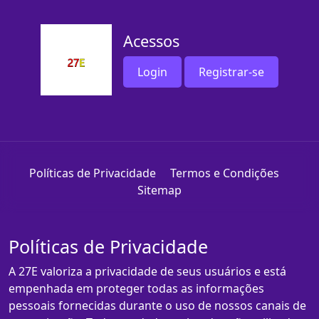
Acessos
Login
Registrar-se
Políticas de Privacidade
Termos e Condições
Sitemap
Políticas de Privacidade
A 27E valoriza a privacidade de seus usuários e está
empenhada em proteger todas as informações
pessoais fornecidas durante o uso de nossos canais de