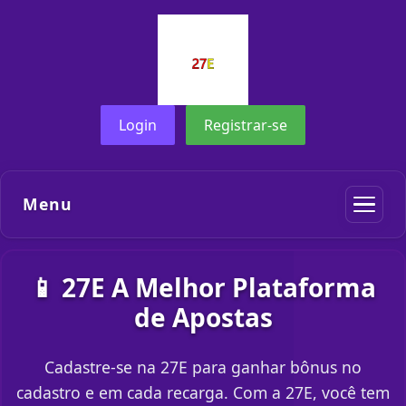
Login
Registrar-se
Menu
📱 27E A Melhor Plataforma
de Apostas
Cadastre-se na 27E para ganhar bônus no
cadastro e em cada recarga. Com a 27E, você tem