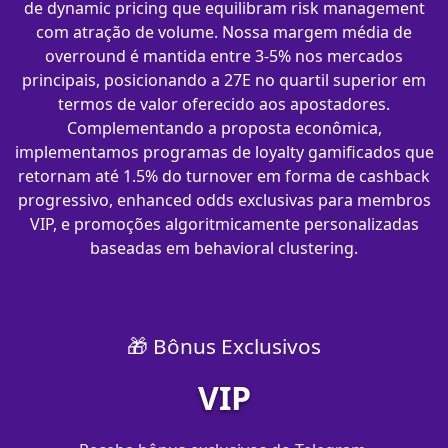
de dynamic pricing que equilibram risk management
com atração de volume. Nossa margem média de
overround é mantida entre 3-5% nos mercados
principais, posicionando a 27E no quartil superior em
termos de valor oferecido aos apostadores.
Complementando a proposta econômica,
implementamos programas de loyalty gamificados que
retornam até 1.5% do turnover em forma de cashback
progressivo, enhanced odds exclusivas para membros
VIP, e promoções algoritmicamente personalizadas
baseadas em behavioral clustering.
🎁 Bônus Exclusivos
VIP