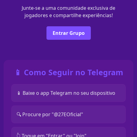
Junte-se a uma comunidade exclusiva de
jogadores e compartilhe experiências!
Entrar Grupo
📱 Como Seguir no Telegram
📱 Baixe o app Telegram no seu dispositivo
🔍 Procure por "@27EOficial"
👆 Toque em "Entrar" ou "Join"