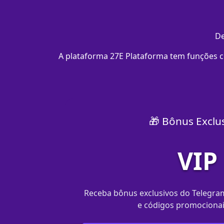
De
A plataforma 27E Plataforma tem funções co
🎁 Bônus Exclu
VIP
Receba bônus exclusivos do Telegra
e códigos promocionai