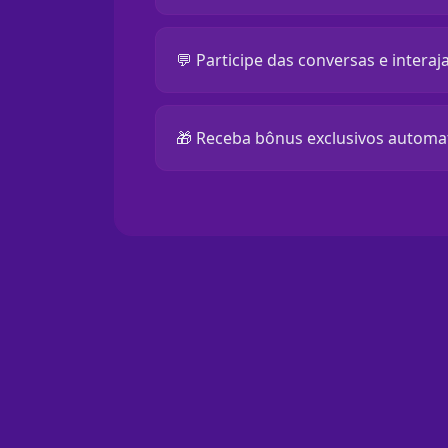
💬 Participe das conversas e interaj
🎁 Receba bônus exclusivos autom