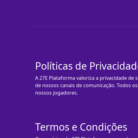
Políticas de Privacida
A 27E Plataforma valoriza a privacidade de
de nossos canais de comunicação. Todos os 
nossos jogadores.
Termos e Condições