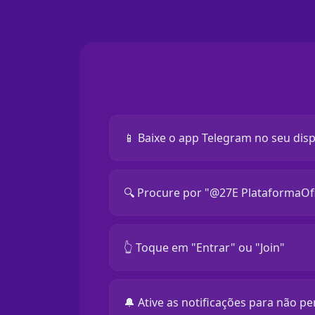
📱 Baixe o app Telegram no seu disp
🔍 Procure por "@27E PlataformaOfi
👆 Toque em "Entrar" ou "Join"
🔔 Ative as notificações para não p