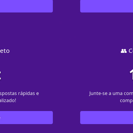
reto
👥 
t
espostas rápidas e
Junte-se a uma com
lizado!
compa
e