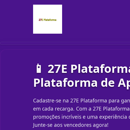
📱 27E Plataform
Plataforma de A
Cadastre-se na 27E Plataforma para ga
em cada recarga. Com a 27E Plataforma
promoções incríveis e uma experiência d
Junte-se aos vencedores agora!