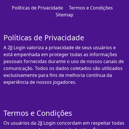
Políticas de Privacidade
Termos e Condições
Sitemap
Políticas de Privacidade
A 2JJ Login valoriza a privacidade de seus usuários e
está empenhada em proteger todas as informações
pessoais fornecidas durante o uso de nossos canais de
comunicação. Todos os dados coletados são utilizados
exclusivamente para fins de melhoria contínua da
experiência de nossos jogadores.
Termos e Condições
Os usuários da 2JJ Login concordam em respeitar todas