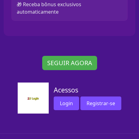
🎁 Receba bônus exclusivos
automaticamente
SEGUIR AGORA
Acessos
Login
Registrar-se