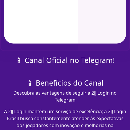
📱 Canal Oficial no Telegram!
📱 Benefícios do Canal
Descubra as vantagens de seguir a 2JJ Login no
Telegram
A 2JJ Login mantém um serviço de excelência; a 2JJ Login
Brasil busca constantemente atender às expectativas
dos jogadores com inovação e melhorias na