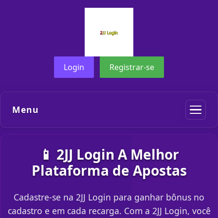
Login
Registrar-se
Menu
📱 2JJ Login A Melhor
Plataforma de Apostas
Cadastre-se na 2JJ Login para ganhar bônus no
cadastro e em cada recarga. Com a 2JJ Login, você