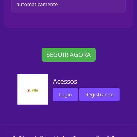
automaticamente
SEGUIR AGORA
Acessos
Login
Registrar-se