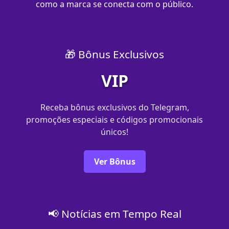
como a marca se conecta com o público.
🎁 Bônus Exclusivos
VIP
Receba bônus exclusivos do Telegram,
promoções especiais e códigos promocionais
únicos!
Ver Bônus
📢 Notícias em Tempo Real