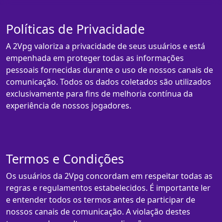
Políticas de Privacidade
A 2Vpg valoriza a privacidade de seus usuários e está
empenhada em proteger todas as informações
pessoais fornecidas durante o uso de nossos canais de
comunicação. Todos os dados coletados são utilizados
exclusivamente para fins de melhoria contínua da
experiência de nossos jogadores.
Termos e Condições
Os usuários da 2Vpg concordam em respeitar todas as
regras e regulamentos estabelecidos. É importante ler
e entender todos os termos antes de participar de
nossos canais de comunicação. A violação destes