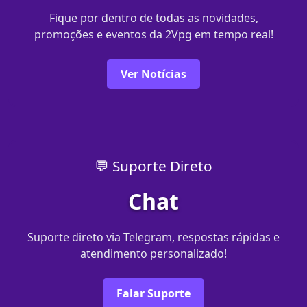
Fique por dentro de todas as novidades,
promoções e eventos da 2Vpg em tempo real!
Ver Notícias
💬 Suporte Direto
Chat
Suporte direto via Telegram, respostas rápidas e
atendimento personalizado!
Falar Suporte