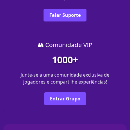
Falar Suporte
👥 Comunidade VIP
1000+
Junte-se a uma comunidade exclusiva de
jogadores e compartilhe experiências!
Entrar Grupo