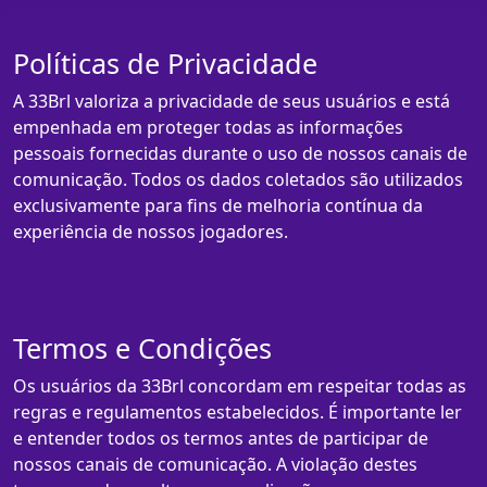
Políticas de Privacidade
A 33Brl valoriza a privacidade de seus usuários e está
empenhada em proteger todas as informações
pessoais fornecidas durante o uso de nossos canais de
comunicação. Todos os dados coletados são utilizados
exclusivamente para fins de melhoria contínua da
experiência de nossos jogadores.
Termos e Condições
Os usuários da 33Brl concordam em respeitar todas as
regras e regulamentos estabelecidos. É importante ler
e entender todos os termos antes de participar de
nossos canais de comunicação. A violação destes