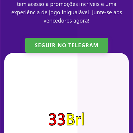
tem acesso a promoções incríveis e uma
experiência de jogo inigualável. Junte-se aos
vencedores agora!
SEGUIR NO TELEGRAM