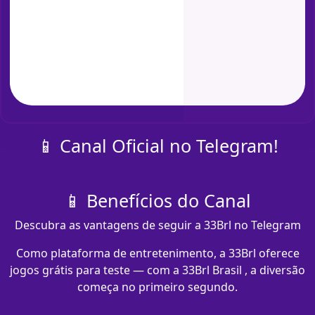
📱 Canal Oficial no Telegram!
📱 Benefícios do Canal
Descubra as vantagens de seguir a 33Brl no Telegram
Como plataforma de entretenimento, a 33Brl oferece
jogos grátis para teste — com a 33Brl Brasil , a diversão
começa no primeiro segundo.