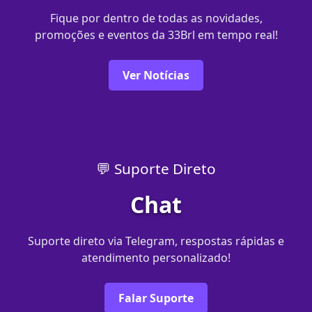
Fique por dentro de todas as novidades,
promoções e eventos da 33Brl em tempo real!
Ver Notícias
💬 Suporte Direto
Chat
Suporte direto via Telegram, respostas rápidas e
atendimento personalizado!
Falar Suporte