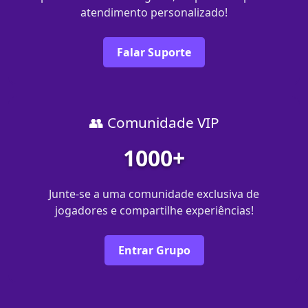
atendimento personalizado!
Falar Suporte
👥 Comunidade VIP
1000+
Junte-se a uma comunidade exclusiva de
jogadores e compartilhe experiências!
Entrar Grupo