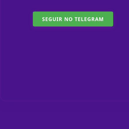
SEGUIR NO TELEGRAM