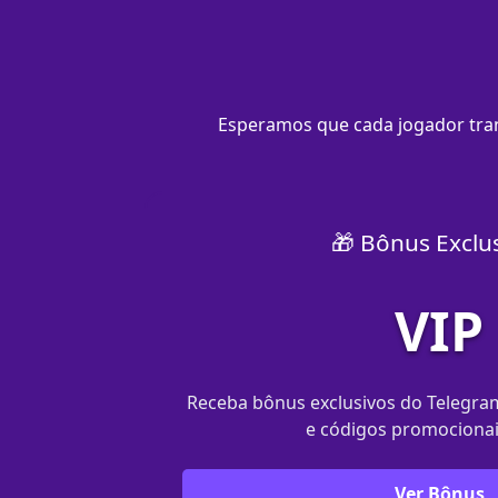
Esperamos que cada jogador trans
🎁 Bônus Exclu
VIP
Receba bônus exclusivos do Telegra
e códigos promocionai
Ver Bônus