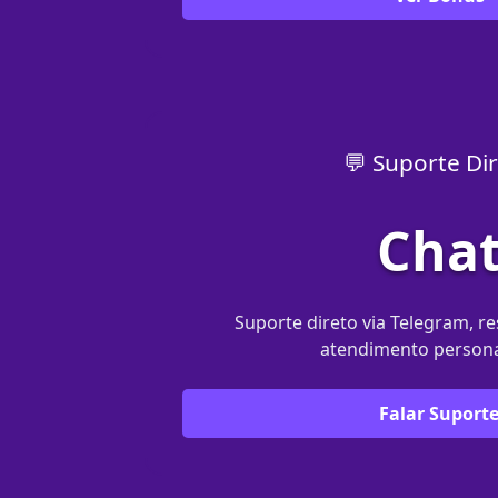
💬 Suporte Di
Cha
Suporte direto via Telegram, r
atendimento persona
Falar Suport