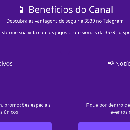
📱 Benefícios do Canal
Descubra as vantagens de seguir a 3539 no Telegram
forme sua vida com os jogos profissionais da 3539 , dispon
sivos
📢 Notí
m, promoções especiais
Fique por dentro d
s únicos!
eventos 