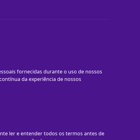
essoais fornecidas durante o uso de nossos
 contínua da experiência de nossos
nte ler e entender todos os termos antes de