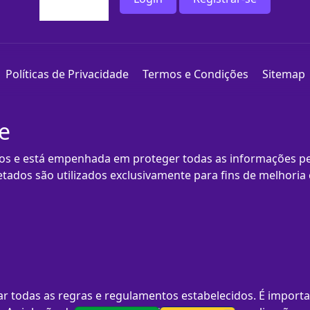
Políticas de Privacidade
Termos e Condições
Sitemap
de
rios e está empenhada em proteger todas as informações p
tados são utilizados exclusivamente para fins de melhoria
 todas as regras e regulamentos estabelecidos. É importa