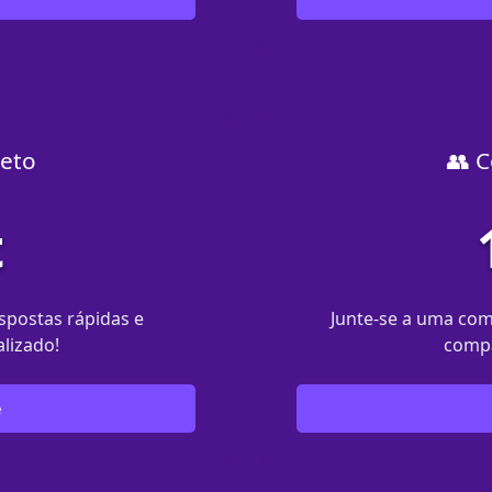
reto
👥 
t
espostas rápidas e
Junte-se a uma com
lizado!
compa
e