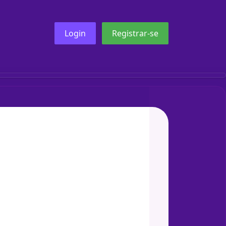
Login
Registrar-se