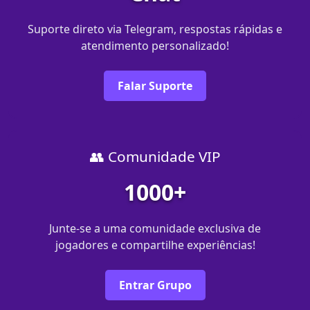
Suporte direto via Telegram, respostas rápidas e
atendimento personalizado!
Falar Suporte
👥 Comunidade VIP
1000+
Junte-se a uma comunidade exclusiva de
jogadores e compartilhe experiências!
Entrar Grupo