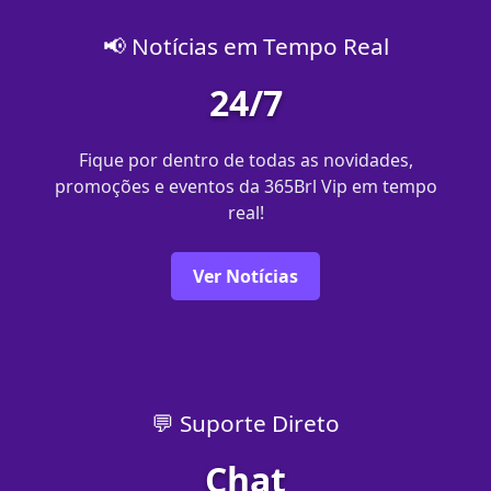
📢 Notícias em Tempo Real
24/7
Fique por dentro de todas as novidades,
promoções e eventos da 365Brl Vip em tempo
real!
Ver Notícias
💬 Suporte Direto
Chat