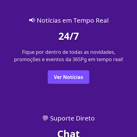
📢 Notícias em Tempo Real
24/7
Fique por dentro de todas as novidades,
promoções e eventos da 365Pg em tempo real!
Ver Notícias
💬 Suporte Direto
Chat