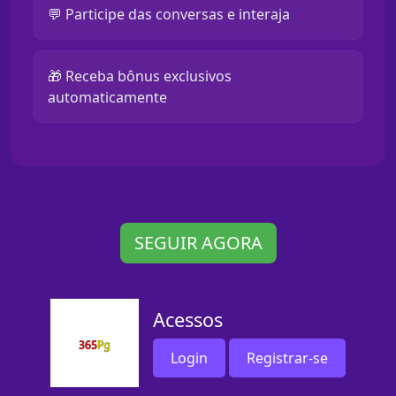
💬 Participe das conversas e interaja
🎁 Receba bônus exclusivos
automaticamente
SEGUIR AGORA
Acessos
Login
Registrar-se