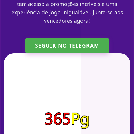
tem acesso a promoções incríveis e uma
experiência de jogo inigualável. Junte-se aos
vencedores agora!
SEGUIR NO TELEGRAM