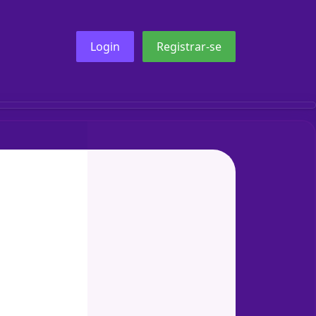
Login
Registrar-se