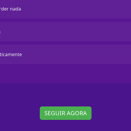
erder nada
a
aticamente
SEGUIR AGORA