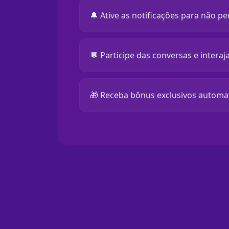
🔔 Ative as notificações para não p
💬 Participe das conversas e interaj
🎁 Receba bônus exclusivos autom