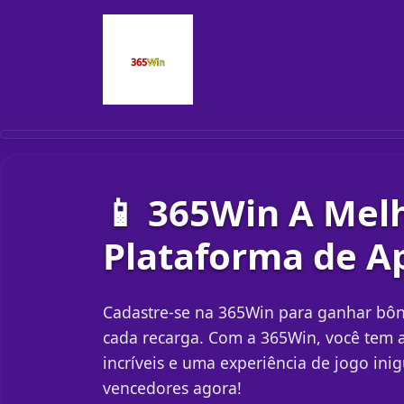
📱 365Win A Mel
Plataforma de A
Cadastre-se na 365Win para ganhar bôn
cada recarga. Com a 365Win, você tem 
incríveis e uma experiência de jogo inig
vencedores agora!