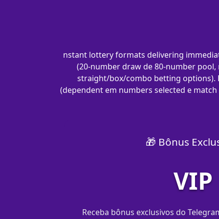
nstant lottery formats delivering immediate
(20-number draw de 80-number pool, mu
straight/box/combo betting options). 
(dependent em numbers selected e match req
🎁 Bônus Exclu
VIP
Receba bônus exclusivos do Telegra