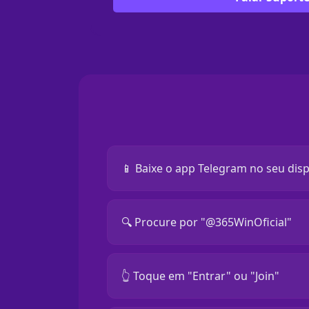
📱 Baixe o app Telegram no seu disp
🔍 Procure por "@365WinOficial"
👆 Toque em "Entrar" ou "Join"