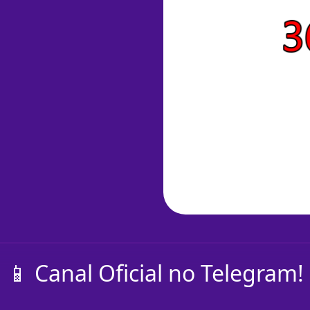
📱 Canal Oficial no Telegram!