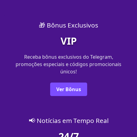
🎁 Bônus Exclusivos
VIP
Receba bônus exclusivos do Telegram,
promoções especiais e códigos promocionais
únicos!
Ver Bônus
📢 Notícias em Tempo Real
24/7