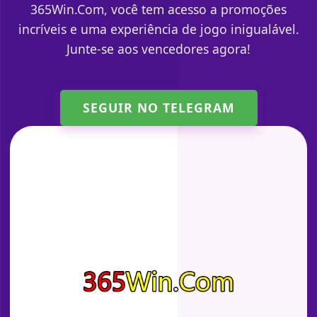
365Win.Com, você tem acesso a promoções
incríveis e uma experiência de jogo inigualável.
Junte-se aos vencedores agora!
SEGUIR NO TELEGRAM