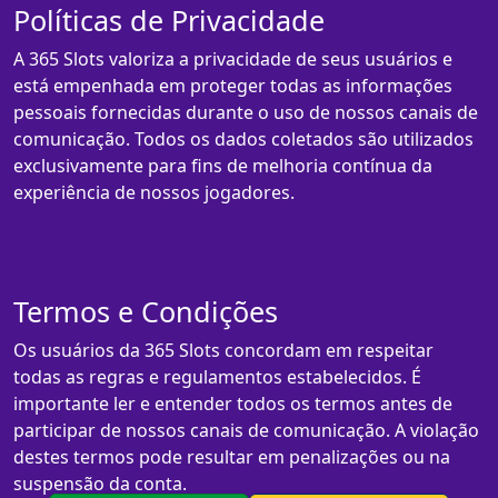
Políticas de Privacidade
A 365 Slots valoriza a privacidade de seus usuários e
está empenhada em proteger todas as informações
pessoais fornecidas durante o uso de nossos canais de
comunicação. Todos os dados coletados são utilizados
exclusivamente para fins de melhoria contínua da
experiência de nossos jogadores.
Termos e Condições
Os usuários da 365 Slots concordam em respeitar
todas as regras e regulamentos estabelecidos. É
importante ler e entender todos os termos antes de
participar de nossos canais de comunicação. A violação
destes termos pode resultar em penalizações ou na
suspensão da conta.