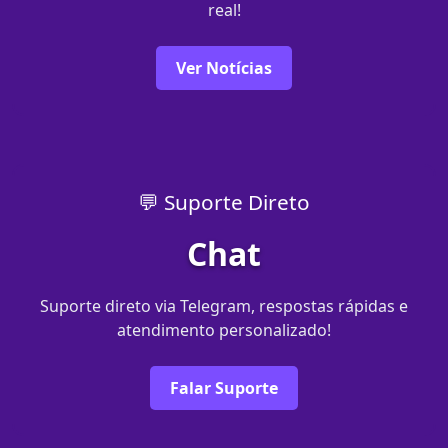
real!
Ver Notícias
💬 Suporte Direto
Chat
Suporte direto via Telegram, respostas rápidas e
atendimento personalizado!
Falar Suporte