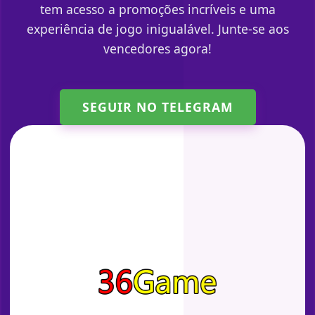
tem acesso a promoções incríveis e uma
experiência de jogo inigualável. Junte-se aos
vencedores agora!
SEGUIR NO TELEGRAM