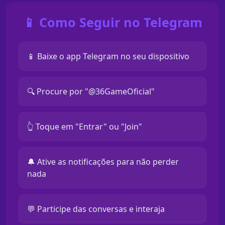
📱 Como Seguir no Telegram
📱 Baixe o app Telegram no seu dispositivo
🔍 Procure por "@36GameOficial"
👆 Toque em "Entrar" ou "Join"
🔔 Ative as notificações para não perder
nada
💬 Participe das conversas e interaja