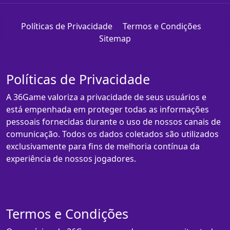
Políticas de Privacidade
Termos e Condições
Sitemap
Políticas de Privacidade
A 36Game valoriza a privacidade de seus usuários e
está empenhada em proteger todas as informações
pessoais fornecidas durante o uso de nossos canais de
comunicação. Todos os dados coletados são utilizados
exclusivamente para fins de melhoria contínua da
experiência de nossos jogadores.
Termos e Condições