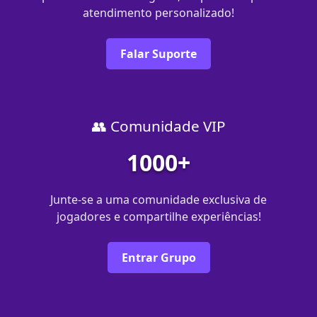
atendimento personalizado!
Falar Suporte
👥 Comunidade VIP
1000+
Junte-se a uma comunidade exclusiva de
jogadores e compartilhe experiências!
Entrar Grupo