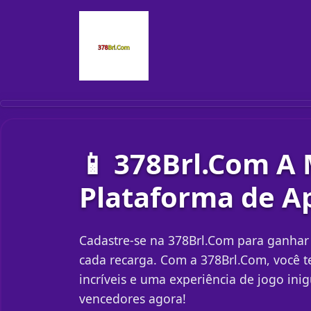
📱 378Brl.Com A
Plataforma de A
Cadastre-se na 378Brl.Com para ganhar
cada recarga. Com a 378Brl.Com, você 
incríveis e uma experiência de jogo inig
vencedores agora!