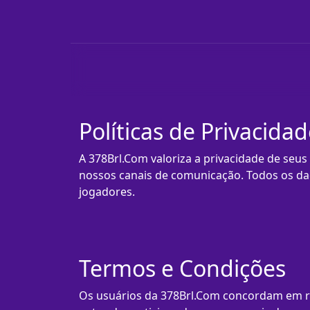
Políticas de Privacida
A 378Brl.Com valoriza a privacidade de seu
nossos canais de comunicação. Todos os dad
jogadores.
Termos e Condições
Os usuários da 378Brl.Com concordam em res