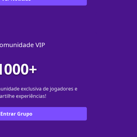
Comunidade VIP
1000+
unidade exclusiva de jogadores e
rtilhe experiências!
Entrar Grupo