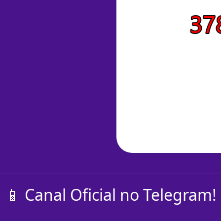
📱 Canal Oficial no Telegram!