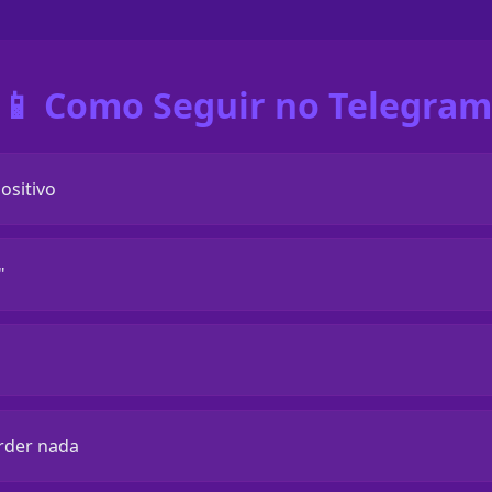
📱 Como Seguir no Telegram
ositivo
"
erder nada