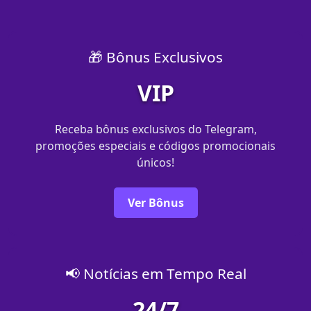
🎁 Bônus Exclusivos
VIP
Receba bônus exclusivos do Telegram,
promoções especiais e códigos promocionais
únicos!
Ver Bônus
📢 Notícias em Tempo Real
24/7