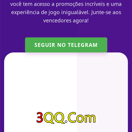
você tem acesso a promoções incríveis e uma
experiência de jogo inigualável. Junte-se aos
vencedores agora!
SEGUIR NO TELEGRAM