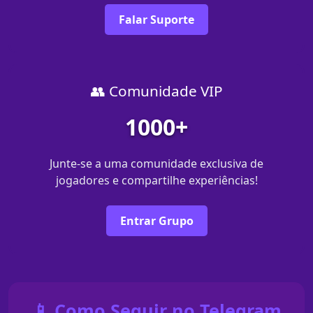
Falar Suporte
👥 Comunidade VIP
1000+
Junte-se a uma comunidade exclusiva de
jogadores e compartilhe experiências!
Entrar Grupo
📱 Como Seguir no Telegram