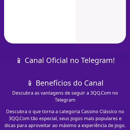
📱 Canal Oficial no Telegram!
📱 Benefícios do Canal
Descubra as vantagens de seguir a 3QQ.Com no
Telegram
Descubra o que torna a categoria Cassino Clássico no
3QQ.Com tão especial, seus jogos mais populares e
dicas para aproveitar ao máximo a experiência de jogo.