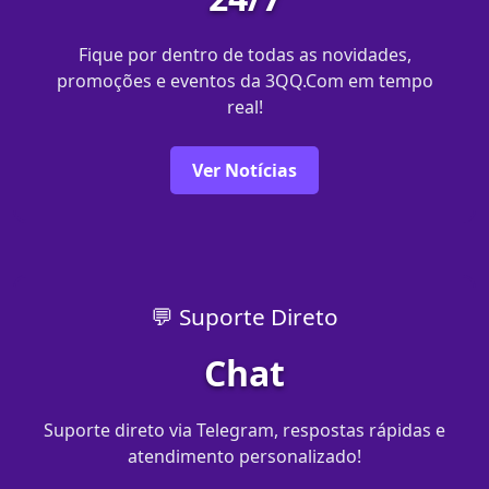
Fique por dentro de todas as novidades,
promoções e eventos da 3QQ.Com em tempo
real!
Ver Notícias
💬 Suporte Direto
Chat
Suporte direto via Telegram, respostas rápidas e
atendimento personalizado!