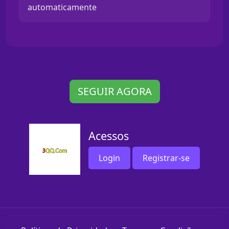
automaticamente
SEGUIR AGORA
Acessos
Login
Registrar-se