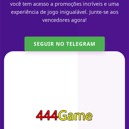
você tem acesso a promoções incríveis e uma
experiência de jogo inigualável. Junte-se aos
vencedores agora!
SEGUIR NO TELEGRAM