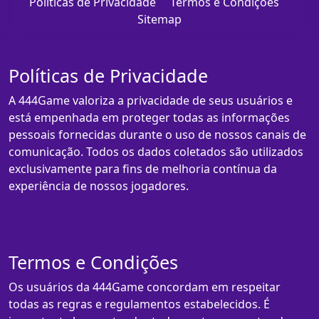
Políticas de Privacidade
Termos e Condições
Sitemap
Políticas de Privacidade
A 444Game valoriza a privacidade de seus usuários e
está empenhada em proteger todas as informações
pessoais fornecidas durante o uso de nossos canais de
comunicação. Todos os dados coletados são utilizados
exclusivamente para fins de melhoria contínua da
experiência de nossos jogadores.
Termos e Condições
Os usuários da 444Game concordam em respeitar
todas as regras e regulamentos estabelecidos. É