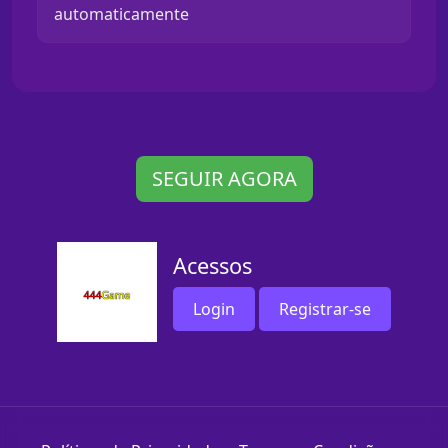
automaticamente
SEGUIR AGORA
Acessos
Login
Registrar-se