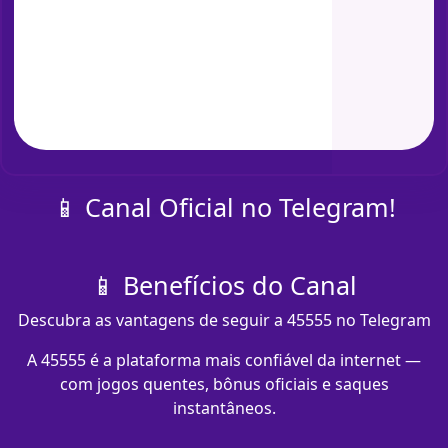
📱 Canal Oficial no Telegram!
📱 Benefícios do Canal
Descubra as vantagens de seguir a 45555 no Telegram
A 45555 é a plataforma mais confiável da internet —
com jogos quentes, bônus oficiais e saques
instantâneos.