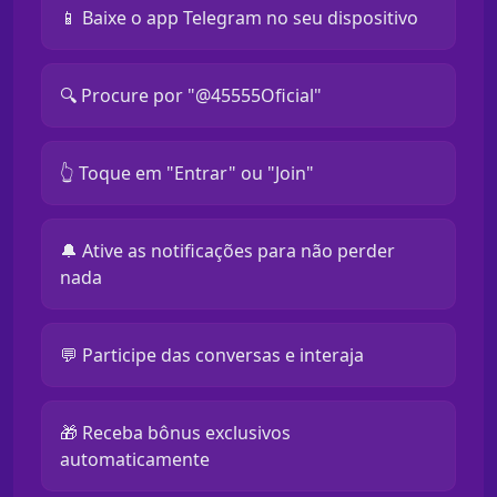
📱 Baixe o app Telegram no seu dispositivo
🔍 Procure por "@45555Oficial"
👆 Toque em "Entrar" ou "Join"
🔔 Ative as notificações para não perder
nada
💬 Participe das conversas e interaja
🎁 Receba bônus exclusivos
automaticamente