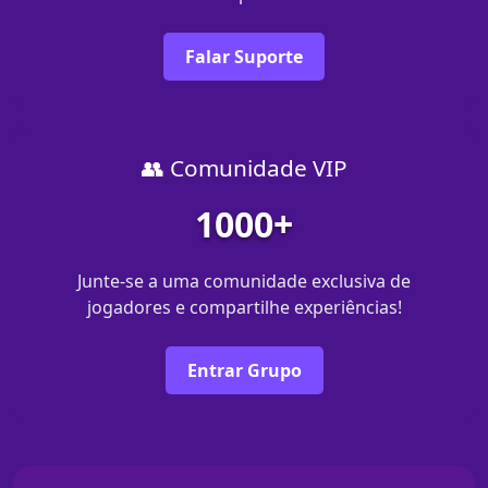
Falar Suporte
👥 Comunidade VIP
1000+
Junte-se a uma comunidade exclusiva de
jogadores e compartilhe experiências!
Entrar Grupo