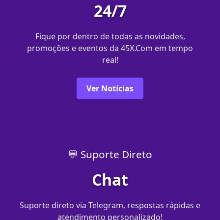
24/7
Fique por dentro de todas as novidades,
promoções e eventos da 45X.Com em tempo
real!
Ver Notícias
💬 Suporte Direto
Chat
Suporte direto via Telegram, respostas rápidas e
atendimento personalizado!