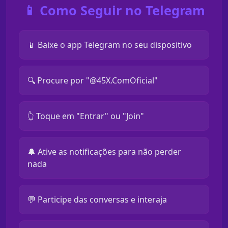
📱 Como Seguir no Telegram
📱 Baixe o app Telegram no seu dispositivo
🔍 Procure por "@45X.ComOficial"
👆 Toque em "Entrar" ou "Join"
🔔 Ative as notificações para não perder
nada
💬 Participe das conversas e interaja