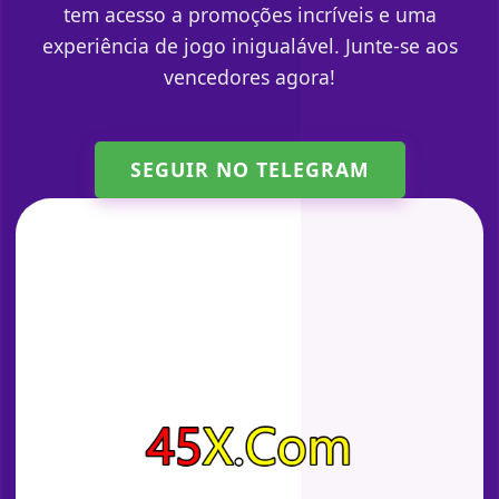
tem acesso a promoções incríveis e uma
experiência de jogo inigualável. Junte-se aos
vencedores agora!
SEGUIR NO TELEGRAM