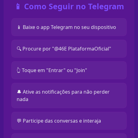
📱 Como Seguir no Telegram
📱 Baixe o app Telegram no seu dispositivo
🔍 Procure por "@46E PlataformaOficial"
👆 Toque em "Entrar" ou "Join"
🔔 Ative as notificações para não perder
nada
💬 Participe das conversas e interaja