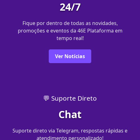
24/7
Fique por dentro de todas as novidades,
promoções e eventos da 46E Plataforma em
tempo real!
Ver Notícias
💬 Suporte Direto
Chat
Suporte direto via Telegram, respostas rápidas e
atendimento personalizado!