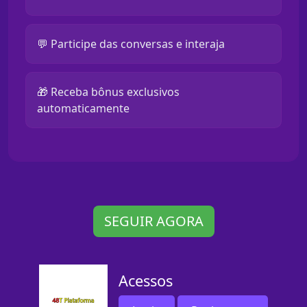
💬 Participe das conversas e interaja
🎁 Receba bônus exclusivos
automaticamente
SEGUIR AGORA
Acessos