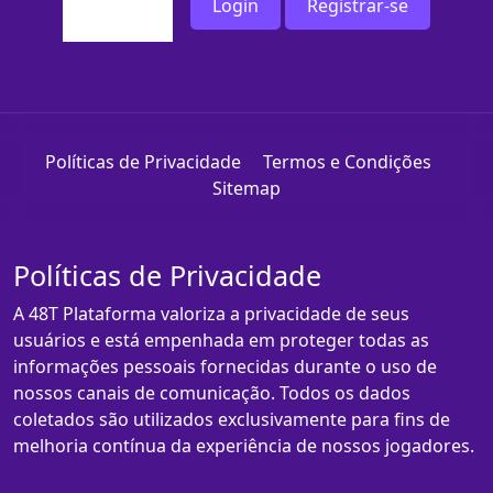
Login
Registrar-se
Políticas de Privacidade
Termos e Condições
Sitemap
Políticas de Privacidade
A 48T Plataforma valoriza a privacidade de seus
usuários e está empenhada em proteger todas as
informações pessoais fornecidas durante o uso de
nossos canais de comunicação. Todos os dados
coletados são utilizados exclusivamente para fins de
melhoria contínua da experiência de nossos jogadores.