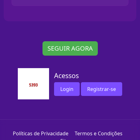
SEGUIR AGORA
Acessos
Login
Registrar-se
Políticas de Privacidade
Termos e Condições