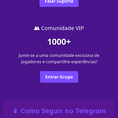
Falar Suporte
👥 Comunidade VIP
1000+
Junte-se a uma comunidade exclusiva de
jogadores e compartilhe experiências!
Entrar Grupo
📱 Como Seguir no Telegram