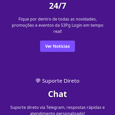
24/7
Fique por dentro de todas as novidades,
promoções e eventos da 53Pg Login em tempo
real!
Ver Notícias
💬 Suporte Direto
Chat
Suporte direto via Telegram, respostas rápidas e
atendimento personalizado!