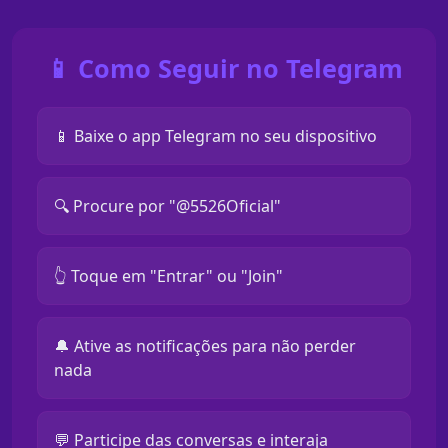
📱 Como Seguir no Telegram
📱 Baixe o app Telegram no seu dispositivo
🔍 Procure por "@5526Oficial"
👆 Toque em "Entrar" ou "Join"
🔔 Ative as notificações para não perder
nada
💬 Participe das conversas e interaja