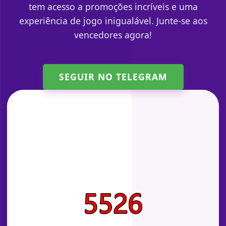
tem acesso a promoções incríveis e uma
experiência de jogo inigualável. Junte-se aos
vencedores agora!
SEGUIR NO TELEGRAM