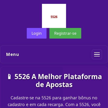
Login
Registrar-se
Menu
📱 5526 A Melhor Plataforma
de Apostas
Cadastre-se na 5526 para ganhar bônus no
cadastro e em cada recarga. Com a 5526, você