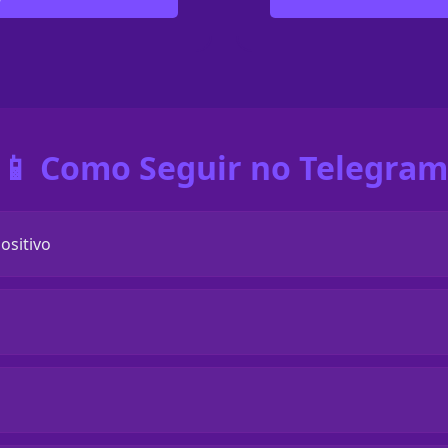
📱 Como Seguir no Telegram
ositivo