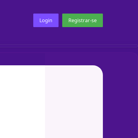
Login
Registrar-se