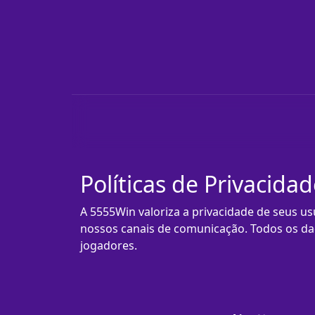
Políticas de Privacida
A 5555Win valoriza a privacidade de seus u
nossos canais de comunicação. Todos os dad
jogadores.