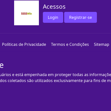
Acessos
Login
Registrar-se
Políticas de Privacidade
Termos e Condições
Sitemap
de
suários e está empenhada em proteger todas as informaçõe
os coletados são utilizados exclusivamente para fins de m