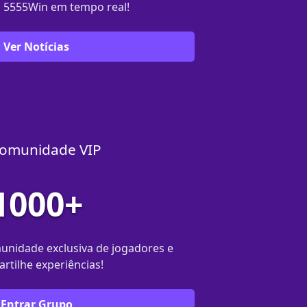
 5555Win em tempo real!
Ver Notícias
Comunidade VIP
1000+
unidade exclusiva de jogadores e
rtilhe experiências!
Entrar Grupo