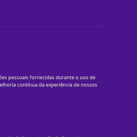
ões pessoais fornecidas durante o uso de
elhoria contínua da experiência de nossos