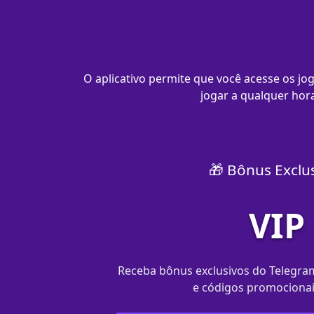
O aplicativo permite que você acesse os j
jogar a qualquer hor
🎁 Bônus Exclu
VIP
Receba bônus exclusivos do Telegra
e códigos promocionai