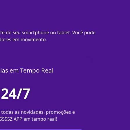
nte do seu smartphone ou tablet. Você pode
gadores em movimento.
cias em Tempo Real
24/7
e todas as novidades, promoções e
 5555Z APP em tempo real!