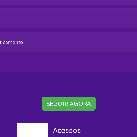
a
aticamente
SEGUIR AGORA
Acessos