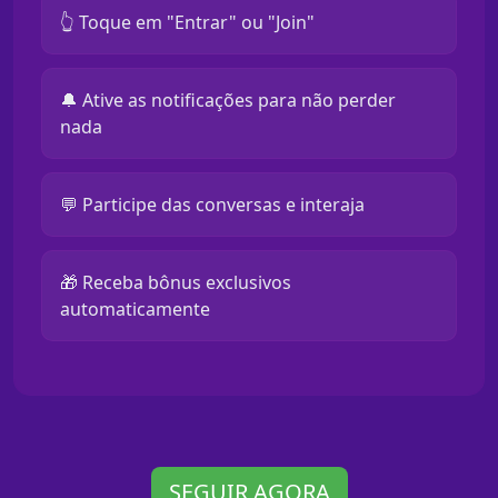
👆 Toque em "Entrar" ou "Join"
🔔 Ative as notificações para não perder
nada
💬 Participe das conversas e interaja
🎁 Receba bônus exclusivos
automaticamente
SEGUIR AGORA