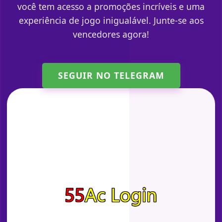
você tem acesso a promoções incríveis e uma
experiência de jogo inigualável. Junte-se aos
vencedores agora!
SEGUIR NO TELEGRAM