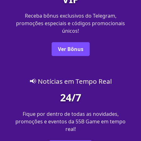
Receba bônus exclusivos do Telegram,
promoções especiais e códigos promocionais
únicos!
Ver Bônus
📢 Notícias em Tempo Real
24/7
Fique por dentro de todas as novidades,
promoções e eventos da 55B Game em tempo
real!