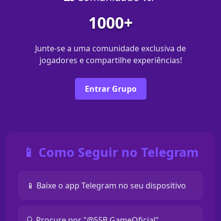
1000+
Junte-se a uma comunidade exclusiva de
jogadores e compartilhe experiências!
Entrar Grupo
📱 Como Seguir no Telegram
📱 Baixe o app Telegram no seu dispositivo
🔍 Procure por "@55B GameOficial"