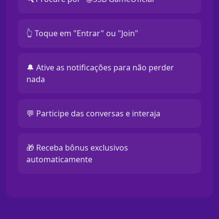
👆 Toque em "Entrar" ou "Join"
🔔 Ative as notificações para não perder
nada
💬 Participe das conversas e interaja
🎁 Receba bônus exclusivos
automaticamente