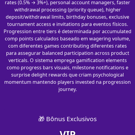
rates (0.5% → 3%+), personal account managers, faster
withdrawal processing (priority queue), higher
deposit/withdrawal limits, birthday bonuses, exclusive
tournament access e invitations para eventos físicos.
Progression entre tiers é determinada por accumulated
comp points calculados baseado em wagering volume,
com diferentes games contributing diferentes rates
para assegurar balanced participation across product
verticals. O sistema emprega gamification elements
como progress bars visuais, milestone notifications e
surprise delight rewards que criam psychological
momentum mantendo players invested na progression
journey.
🎁 Bônus Exclusivos
VIP