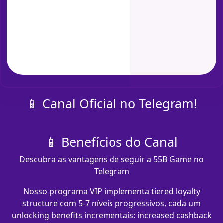
📱 Canal Oficial no Telegram!
📱 Benefícios do Canal
Descubra as vantagens de seguir a 55B Game no
Telegram
Nosso programa VIP implementa tiered loyalty
structure com 5-7 níveis progressivos, cada um
unlocking benefits incrementais: increased cashback