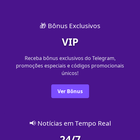
🎁 Bônus Exclusivos
VIP
Receba bônus exclusivos do Telegram,
promoções especiais e códigos promocionais
únicos!
Ver Bônus
📢 Notícias em Tempo Real
24/7