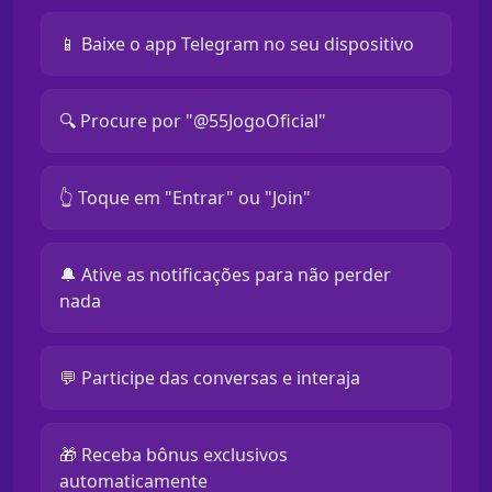
📱 Baixe o app Telegram no seu dispositivo
🔍 Procure por "@55JogoOficial"
👆 Toque em "Entrar" ou "Join"
🔔 Ative as notificações para não perder
nada
💬 Participe das conversas e interaja
🎁 Receba bônus exclusivos
automaticamente