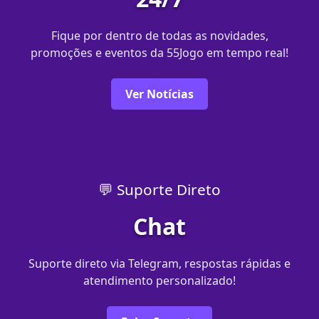
Fique por dentro de todas as novidades,
promoções e eventos da 55Jogo em tempo real!
Ver Notícias
💬 Suporte Direto
Chat
Suporte direto via Telegram, respostas rápidas e
atendimento personalizado!