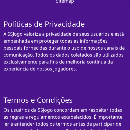
Sitemap
Políticas de Privacidade
A 55Jogo valoriza a privacidade de seus usuários e está
empenhada em proteger todas as informações
pessoais fornecidas durante o uso de nossos canais de
comunicação. Todos os dados coletados são utilizados
exclusivamente para fins de melhoria contínua da
experiência de nossos jogadores.
Termos e Condições
Os usuários da 55Jogo concordam em respeitar todas
as regras e regulamentos estabelecidos. É importante
ler e entender todos os termos antes de participar de