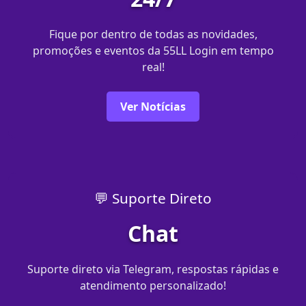
Fique por dentro de todas as novidades,
promoções e eventos da 55LL Login em tempo
real!
Ver Notícias
💬 Suporte Direto
Chat
Suporte direto via Telegram, respostas rápidas e
atendimento personalizado!