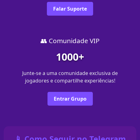
Falar Suporte
👥 Comunidade VIP
1000+
Junte-se a uma comunidade exclusiva de
jogadores e compartilhe experiências!
Entrar Grupo
📱 Como Seguir no Telegram