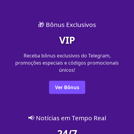
🎁 Bônus Exclusivos
VIP
Receba bônus exclusivos do Telegram,
promoções especiais e códigos promocionais
únicos!
Ver Bônus
📢 Notícias em Tempo Real
24/7