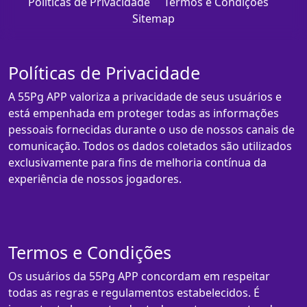
Políticas de Privacidade
Termos e Condições
Sitemap
Políticas de Privacidade
A 55Pg APP valoriza a privacidade de seus usuários e
está empenhada em proteger todas as informações
pessoais fornecidas durante o uso de nossos canais de
comunicação. Todos os dados coletados são utilizados
exclusivamente para fins de melhoria contínua da
experiência de nossos jogadores.
Termos e Condições
Os usuários da 55Pg APP concordam em respeitar
todas as regras e regulamentos estabelecidos. É