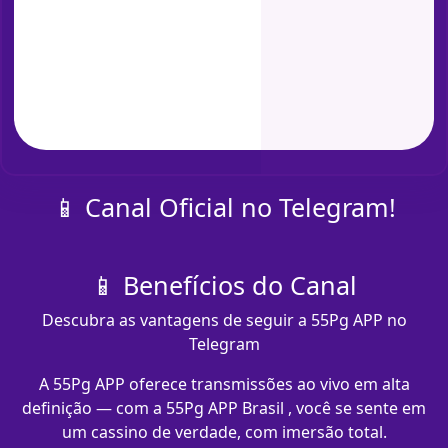
📱 Canal Oficial no Telegram!
📱 Benefícios do Canal
Descubra as vantagens de seguir a 55Pg APP no
Telegram
A 55Pg APP oferece transmissões ao vivo em alta
definição — com a 55Pg APP Brasil , você se sente em
um cassino de verdade, com imersão total.