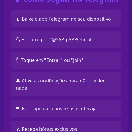
📱 Baixe o app Telegram no seu dispositivo
🔍 Procure por "@55Pg APPOficial"
👆 Toque em "Entrar" ou "Join"
🔔 Ative as notificações para não perder
nada
💬 Participe das conversas e interaja
🎁 Receba bônus exclusivos