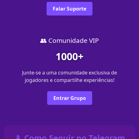
Falar Suporte
👥 Comunidade VIP
1000+
Junte-se a uma comunidade exclusiva de
jogadores e compartilhe experiências!
Entrar Grupo
📱 Como Seguir no Telegram