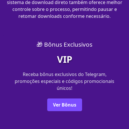
sistema de download direto também oferece melhor
controle sobre o processo, permitindo pausar e
retomar downloads conforme necessário.
🎁 Bônus Exclusivos
VIP
Receba bônus exclusivos do Telegram,
promoções especiais e códigos promocionais
únicos!
Ver Bônus