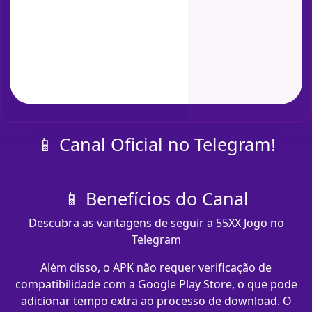
📱 Canal Oficial no Telegram!
📱 Benefícios do Canal
Descubra as vantagens de seguir a 55XX Jogo no
Telegram
Além disso, o APK não requer verificação de
compatibilidade com a Google Play Store, o que pode
adicionar tempo extra ao processo de download. O