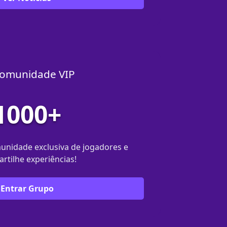
Comunidade VIP
1000+
unidade exclusiva de jogadores e
rtilhe experiências!
Entrar Grupo