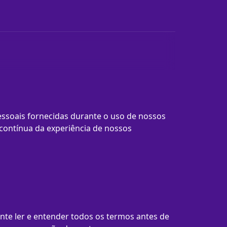
essoais fornecidas durante o uso de nossos
 contínua da experiência de nossos
nte ler e entender todos os termos antes de