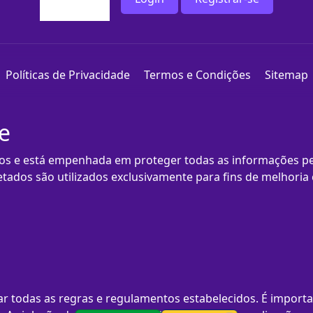
Políticas de Privacidade
Termos e Condições
Sitemap
de
rios e está empenhada em proteger todas as informações p
tados são utilizados exclusivamente para fins de melhoria
 todas as regras e regulamentos estabelecidos. É importa