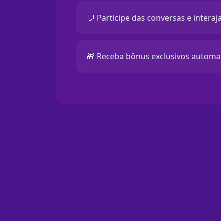
💬 Participe das conversas e interaj
🎁 Receba bônus exclusivos autom